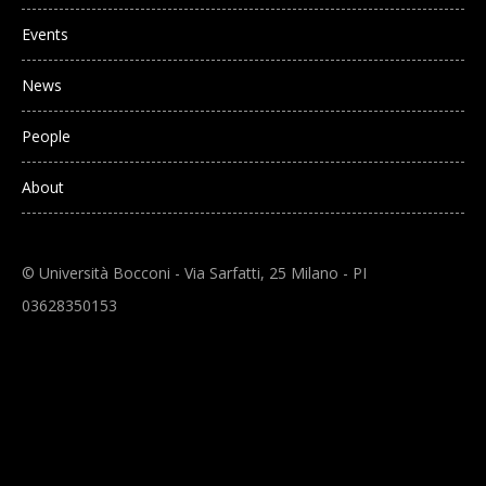
Events
News
People
About
© Università Bocconi - Via Sarfatti, 25 Milano - PI
03628350153